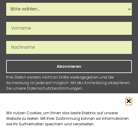
Abonnieren
Ihre Daten werden nicht an Dritte weitergegeben und die
Abmeldung ist jederzeit möglich. Mit der Anmeldung akzeptieren
Sie unsere Datenschutzbestimmungen.
Suter & Gerteis AG
Montag – Freitag:
Bernstrasse 223
8.00 – 12.00 Uhr
Wir nutzen Cookies, um Ihnen das beste Erlebnis auf unserer
Website zu bieten. Mit Ihrer Zustimmung können wir Informationen
3052 Zollikofen
13.00 – 17.00 Uhr
wie Ihr Surfverhalten speichern und verarbeiten.
+41 (0)31 939 50 50
Samstag: