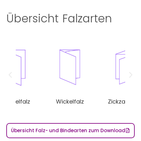
Übersicht Falzarten
lz
Wickelfalz
Zickzackfalz
F
Übersicht Falz- und Bindearten zum Download