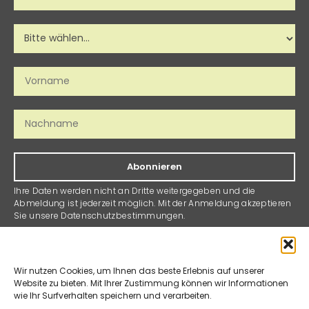
Abonnieren
Ihre Daten werden nicht an Dritte weitergegeben und die
Abmeldung ist jederzeit möglich. Mit der Anmeldung akzeptieren
Sie unsere Datenschutzbestimmungen.
Suter & Gerteis AG
Montag – Freitag:
Bernstrasse 223
8.00 – 12.00 Uhr
Wir nutzen Cookies, um Ihnen das beste Erlebnis auf unserer
Website zu bieten. Mit Ihrer Zustimmung können wir Informationen
3052 Zollikofen
13.00 – 17.00 Uhr
wie Ihr Surfverhalten speichern und verarbeiten.